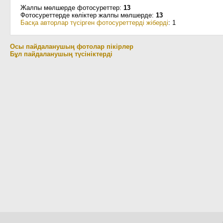
Жалпы мөлшерде фотосуреттер:
13
Фотосуреттерде көліктер жалпы мөлшерде:
13
Басқа авторлар түсірген фотосуреттерді жіберді
: 1
Осы пайдаланушың фотолар пікірлер
Бұл пайдаланушың түсініктерді