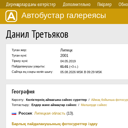
Дерекқорлардағы өзгерістер
Дополнительно
Пікірлер
Обно
Автобустар галереясы
Данил Третьяков
Липецк
Туған жер:
2001
Туған күні:
Тіркеу күні:
04.05.2019
Пайдаланушы уақыты:
01:01
(+3 с.)
Сайтқа ең соңғы келіп шығү:
05.08.2026 MSK В 09:29 MSK
География
Көрсету:
Көліктернің аймағына сәйкес суреттер
/
Аймақ бойынша фотосур
Топтастыру:
Елдер және аймақтар сәйкес
/
Мөлшерде сәйкес
Россия
:
Липецкая область
(13)
.
Барлық пайдаланушының фотосуреттер іздеу