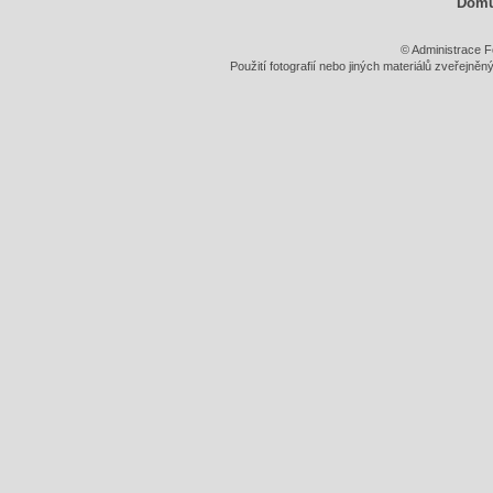
Dom
© Administrace F
Použití fotografií nebo jiných materiálů zveřejně