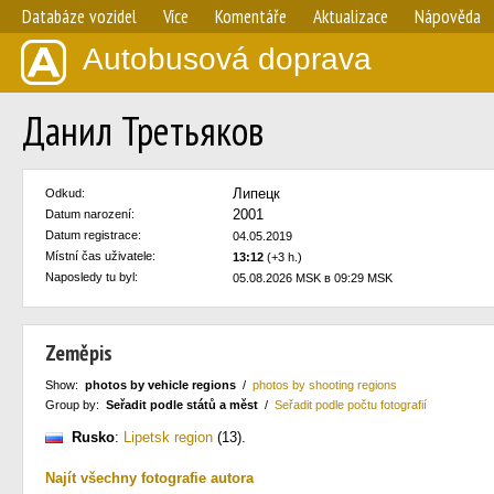
Databáze vozidel
Více
Komentáře
Aktualizace
Nápověda
Autobusová doprava
Данил Третьяков
Липецк
Odkud:
2001
Datum narození:
Datum registrace:
04.05.2019
Místní čas uživatele:
13:12
(+3 h.)
Naposledy tu byl:
05.08.2026 MSK в 09:29 MSK
Zeměpis
Show:
photos by vehicle regions
/
photos by shooting regions
Group by:
Seřadit podle států a měst
/
Seřadit podle počtu fotografií
Rusko
:
Lipetsk region
(13)
.
Najít všechny fotografie autora