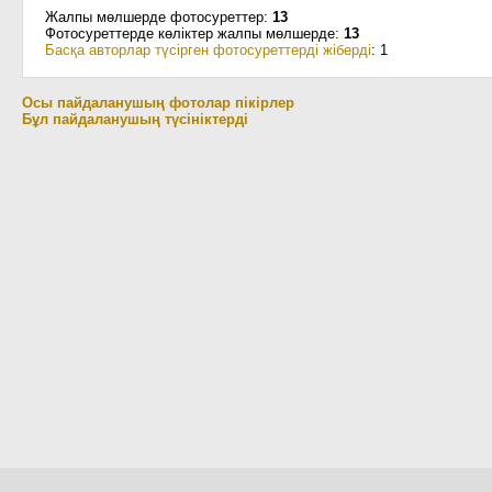
Жалпы мөлшерде фотосуреттер:
13
Фотосуреттерде көліктер жалпы мөлшерде:
13
Басқа авторлар түсірген фотосуреттерді жіберді
: 1
Осы пайдаланушың фотолар пікірлер
Бұл пайдаланушың түсініктерді