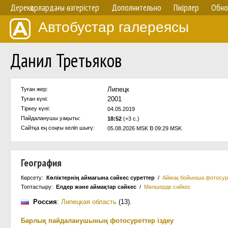
Дерекқорлардағы өзгерістер
Дополнительно
Пікірлер
Обно
Автобустар галереясы
Данил Третьяков
Липецк
Туған жер:
2001
Туған күні:
Тіркеу күні:
04.05.2019
Пайдаланушы уақыты:
18:52
(+3 с.)
Сайтқа ең соңғы келіп шығү:
05.08.2026 MSK В 09:29 MSK
География
Көрсету:
Көліктернің аймағына сәйкес суреттер
/
Аймақ бойынша фотосур
Топтастыру:
Елдер және аймақтар сәйкес
/
Мөлшерде сәйкес
Россия
:
Липецкая область
(13)
.
Барлық пайдаланушының фотосуреттер іздеу