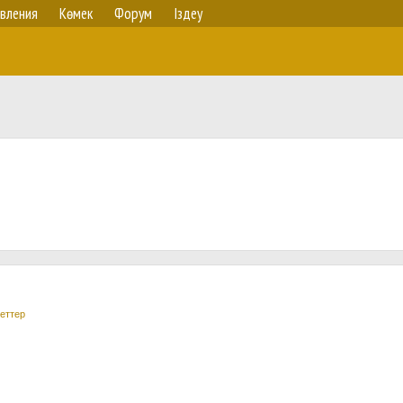
вления
Көмек
Форум
Іздеу
еттер