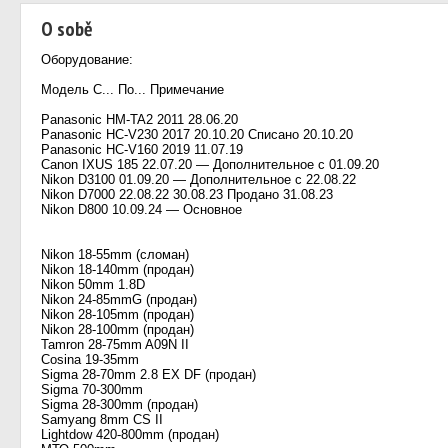
O sobě
Оборудование:
Модель С... По... Примечание
Panasonic HM-TA2 2011 28.06.20
Panasonic HС-V230 2017 20.10.20 Списано 20.10.20
Panasonic HC-V160 2019 11.07.19
Canon IXUS 185 22.07.20 — Дополнительное с 01.09.20
Nikon D3100 01.09.20 — Дополнительное с 22.08.22
Nikon D7000 22.08.22 30.08.23 Продано 31.08.23
Nikon D800 10.09.24 — Основное
Nikon 18-55mm (сломан)
Nikon 18-140mm (продан)
Nikon 50mm 1.8D
Nikon 24-85mmG (продан)
Nikon 28-105mm (продан)
Nikon 28-100mm (продан)
Tamron 28-75mm A09N II
Cosina 19-35mm
Sigma 28-70mm 2.8 EX DF (продан)
Sigma 70-300mm
Sigma 28-300mm (продан)
Samyang 8mm CS II
Lightdow 420-800mm (продан)