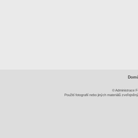
Dom
© Administrace F
Použití fotografií nebo jiných materiálů zveřejně