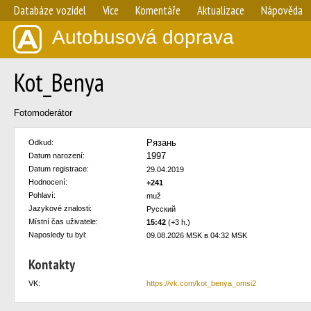
Databáze vozidel
Více
Komentáře
Aktualizace
Nápověda
Autobusová doprava
Kot_Benya
Fotomoderátor
Рязань
Odkud:
1997
Datum narození:
Datum registrace:
29.04.2019
Hodnocení:
+241
Pohlaví:
muž
Jazykové znalosti:
Русский
Místní čas uživatele:
15:42
(+3 h.)
Naposledy tu byl:
09.08.2026 MSK в 04:32 MSK
Kontakty
VK:
https://vk.com/kot_benya_omsi2