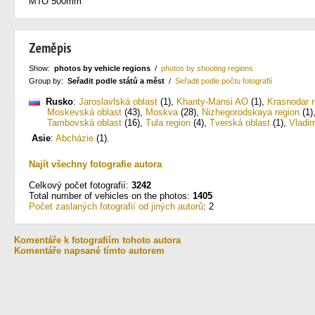
МТО 500mm
Zeměpis
Show:
photos by vehicle regions
/
photos by shooting regions
Group by:
Seřadit podle států a měst
/
Seřadit podle počtu fotografií
Rusko
:
Jaroslavlská oblast
(1)
,
Khanty-Mansi AO
(1)
,
Krasnodar r
Moskevská oblast
(43)
,
Moskva
(28)
,
Nizhegorodskaya region
(1)
Tambovská oblast
(16)
,
Tula region
(4)
,
Tverská oblast
(1)
,
Vladim
Asie
:
Abcházie
(1)
.
Najít všechny fotografie autora
Celkový počet fotografií:
3242
Total number of vehicles on the photos:
1405
Počet zaslaných fotografií od jiných autorů
: 2
Komentáře k fotografiím tohoto autora
Komentáře napsané tímto autorem