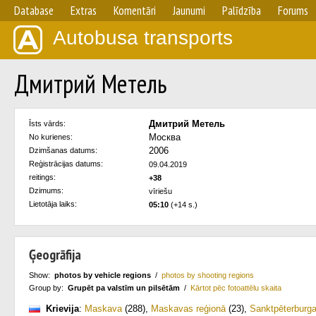
Database
Extras
Komentāri
Jaunumi
Palīdzība
Forums
Autobusa transports
Дмитрий Метель
Дмитрий Метель
Īsts vārds:
Москва
No kurienes:
2006
Dzimšanas datums:
Reģistrācijas datums:
09.04.2019
reitings:
+38
Dzimums:
vīriešu
Lietotāja laiks:
05:10
(+14 s.)
Ģeogrāfija
Show:
photos by vehicle regions
/
photos by shooting regions
Group by:
Grupēt pa valstīm un pilsētām
/
Kārtot pēc fotoattēlu skaita
Krievija
:
Maskava
(288)
,
Maskavas reģionā
(23)
,
Sanktpēterburg