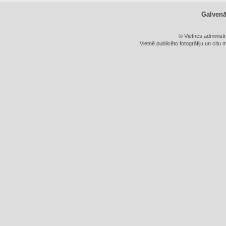
Galven
© Vietnes administ
Vietnē publicēto fotogrāfiju un citu 