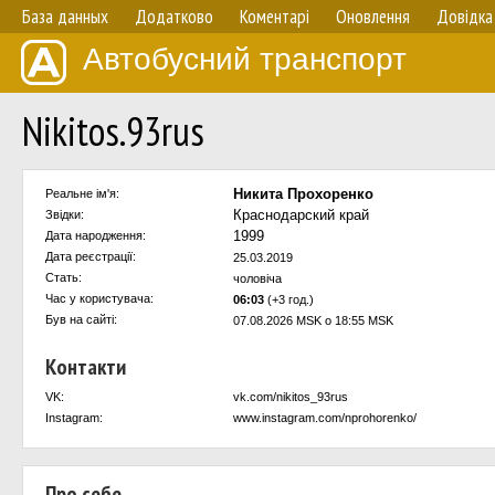
База данных
Додатково
Коментарі
Оновлення
Довідка
Автобусний транспорт
Nikitos.93rus
Никита Прохоренко
Реальне ім'я:
Краснодарский край
Звідки:
1999
Дата народження:
Дата реєстрації:
25.03.2019
Стать:
чоловіча
Час у користувача:
06:03
(+3 год.)
Був на сайті:
07.08.2026 MSK о 18:55 MSK
Контакти
VK:
vk.com/nikitos_93rus
Instagram:
www.instagram.com/nprohorenko/
Про себе