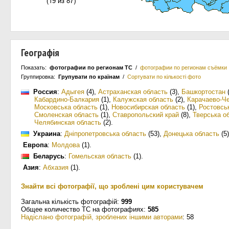
Географія
Показать:
фотографии по регионам ТС
/
фотографии по регионам съёмки
Группировка:
Групувати по країнам
/
Сортувати по кількості фото
Россия
:
Адыгея
(4)
,
Астраханская область
(3)
,
Башкортостан
(
Кабардино-Балкария
(1)
,
Калужская область
(2)
,
Карачаево-Ч
Московська область
(1)
,
Новосибирская область
(1)
,
Ростовсь
Смоленская область
(1)
,
Ставропольский край
(8)
,
Тверська о
Челябинская область
(2)
.
Украина
:
Дніпропетровська область
(53)
,
Донецька область
(5)
Европа
:
Молдова
(1)
.
Беларусь
:
Гомельская область
(1)
.
Азия
:
Абхазия
(1)
.
Знайти всі фотографії, що зроблені цим користувачем
Загальна кількість фотографій:
999
Общее количество ТС на фотографиях:
585
Надіслано фотографій, зроблених іншими авторами
: 58