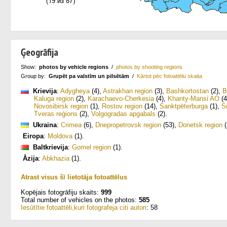
Ģeogrāfija
Show:
photos by vehicle regions
/
photos by shooting regions
Group by:
Grupēt pa valstīm un pilsētām
/
Kārtot pēc fotoattēlu skaita
Krievija
:
Adygheya
(4)
,
Astrakhan region
(3)
,
Bashkortostan
(2)
,
B
Kaluga region
(2)
,
Karachaevo-Cherkesia
(4)
,
Khanty-Mansi AO
(4
Novosibirsk region
(1)
,
Rostov region
(14)
,
Sanktpēterburga
(1)
,
S
Tveras reģions
(2)
,
Volgogradas apgabals
(2)
.
Ukraina
:
Crimea
(6)
,
Dnepropetrovsk region
(53)
,
Donetsk region
(
Eiropa
:
Moldova
(1)
.
Baltkrievija
:
Gomel region
(1)
.
Āzija
:
Abkhazia
(1)
.
Atrast visus šī lietotāja fotoattēlus
Kopējais fotogrāfiju skaits:
999
Total number of vehicles on the photos:
585
Iesūtītie fotoattēli,kuri fotografeja citi autori
: 58