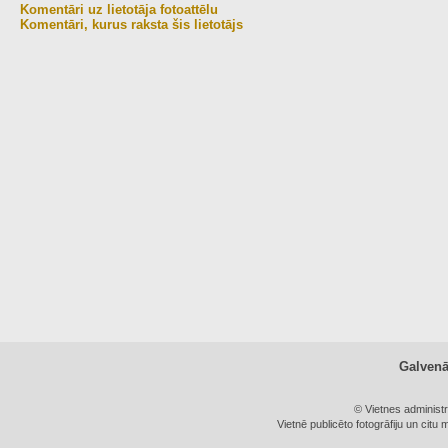
Komentāri uz lietotāja fotoattēlu
Komentāri, kurus raksta šis lietotājs
Galven
© Vietnes administ
Vietnē publicēto fotogrāfiju un citu 