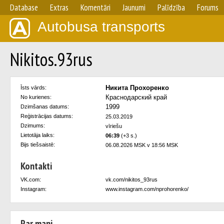
Database
Extras
Komentāri
Jaunumi
Palīdzība
Forums
Autobusa transports
Nikitos.93rus
Никита Прохоренко
Īsts vārds:
Краснодарский край
No kurienes:
1999
Dzimšanas datums:
Reģistrācijas datums:
25.03.2019
Dzimums:
vīriešu
Lietotāja laiks:
06:39
(+3 s.)
Bijs tiešsaistē:
06.08.2026 MSK v 18:56 MSK
Kontakti
VK.com:
vk.com/nikitos_93rus
Instagram:
www.instagram.com/nprohorenko/
Par mani