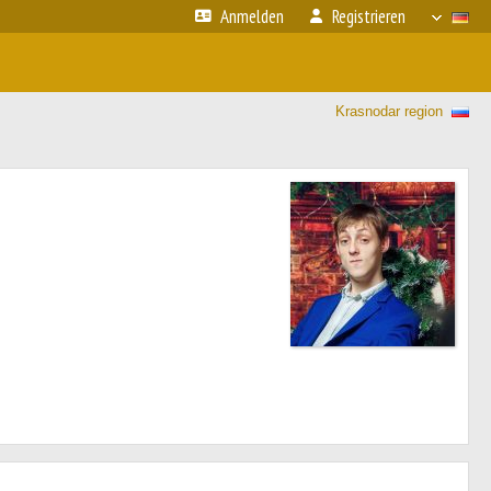
Anmelden
Registrieren
Krasnodar region