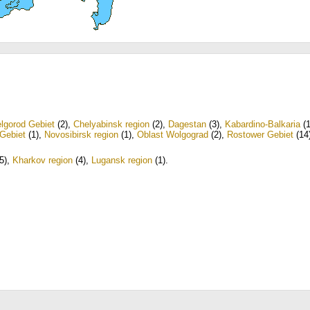
lgorod Gebiet
(2)
,
Chelyabinsk region
(2)
,
Dagestan
(3)
,
Kabardino-Balkaria
(1
Gebiet
(1)
,
Novosibirsk region
(1)
,
Oblast Wolgograd
(2)
,
Rostower Gebiet
(14
5)
,
Kharkov region
(4)
,
Lugansk region
(1)
.