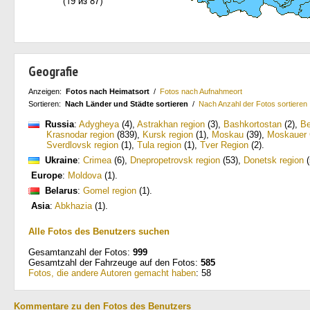
Geografie
Anzeigen:
Fotos nach Heimatsort
/
Fotos nach Aufnahmeort
Sortieren:
Nach Länder und Städte sortieren
/
Nach Anzahl der Fotos sortieren
Russia
:
Adygheya
(4)
,
Astrakhan region
(3)
,
Bashkortostan
(2)
,
Be
Krasnodar region
(839)
,
Kursk region
(1)
,
Moskau
(39)
,
Moskauer 
Sverdlovsk region
(1)
,
Tula region
(1)
,
Tver Region
(2)
.
Ukraine
:
Crimea
(6)
,
Dnepropetrovsk region
(53)
,
Donetsk region
(
Europe
:
Moldova
(1)
.
Belarus
:
Gomel region
(1)
.
Asia
:
Abkhazia
(1)
.
Alle Fotos des Benutzers suchen
Gesamtanzahl der Fotos:
999
Gesamtzahl der Fahrzeuge auf den Fotos:
585
Fotos, die andere Autoren gemacht haben
: 58
Kommentare zu den Fotos des Benutzers