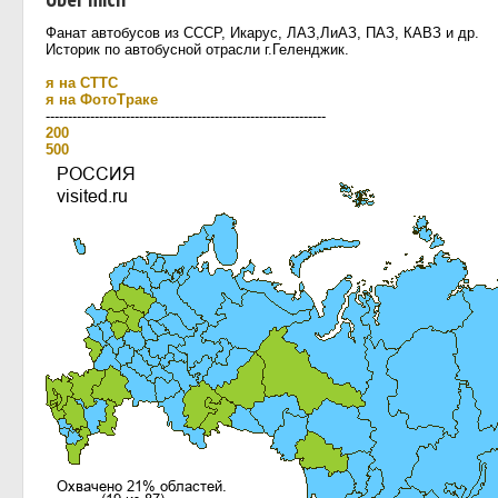
Фанат автобусов из СССР, Икарус, ЛАЗ,ЛиАЗ, ПАЗ, КАВЗ и др.
Историк по автобусной отрасли г.Геленджик.
я на СТТС
я на ФотоТраке
---------------------------------------------------------------
200
500