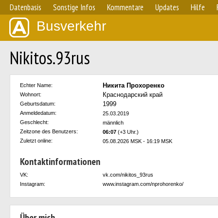
Datenbasis
Sonstige Infos
Kommentare
Updates
Hilfe
Busverkehr
Nikitos.93rus
Никита Прохоренко
Echter Name:
Краснодарский край
Wohnort:
1999
Geburtsdatum:
Anmeldedatum:
25.03.2019
Geschlecht:
männlich
Zeitzone des Benutzers:
06:07
(+3 Uhr.)
Zuletzt online:
05.08.2026 MSK - 16:19 MSK
Kontaktinformationen
VK:
vk.com/nikitos_93rus
Instagram:
www.instagram.com/nprohorenko/
Über mich