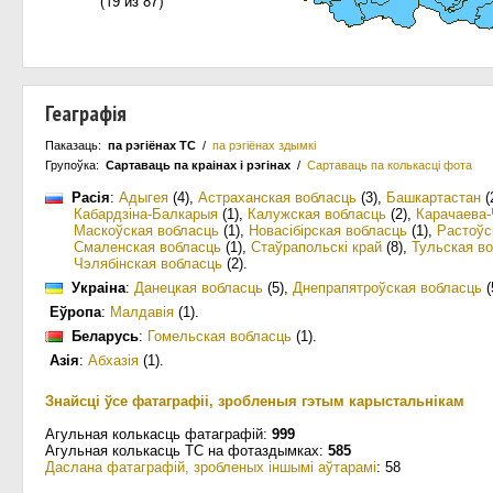
Геаграфія
Паказаць:
па рэгіёнах ТС
/
па рэгіёнах здымкі
Групоўка:
Сартаваць па краiнах i рэгінах
/
Сартаваць па колькасцi фота
Расія
:
Адыгея
(4)
,
Астраханская вобласць
(3)
,
Башкартастан
(
Кабардзіна-Балкарыя
(1)
,
Калужская вобласць
(2)
,
Карачаева-
Маскоўская вобласць
(1)
,
Новасібірская вобласць
(1)
,
Растоўс
Смаленская вобласць
(1)
,
Стаўрапольскі край
(8)
,
Тульская в
Чэлябінская вобласць
(2)
.
Украіна
:
Данецкая вобласць
(5)
,
Днепрапятроўская вобласць
(
Еўропа
:
Малдавія
(1)
.
Беларусь
:
Гомельская вобласць
(1)
.
Азія
:
Абхазія
(1)
.
Знайсці ўсе фатаграфіі, зробленыя гэтым карыстальнікам
Агульная колькасць фатаграфій:
999
Агульная колькасць ТС на фотаздымках:
585
Даслана фатаграфій, зробленых іншымі аўтарамі
: 58