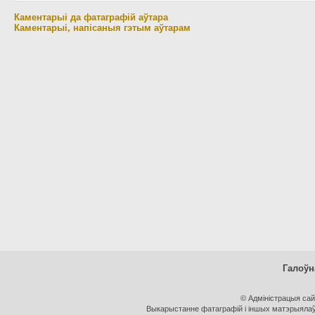
Каментарыі да фатаграфій аўтара
Каментарыі, напісаныя гэтым аўтарам
Галоўн
© Адміністрацыя са
Выкарыстанне фатаграфій і іншых матэрыялаў, 