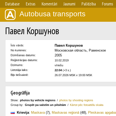
Database
Extras
Komentāri
Jaunumi
Palīdzība
Forums
Autobusa transports
Павел Коршунов
Павел Коршунов
Īsts vārds:
Московская область, Раменское
No kurienes:
2005
Dzimšanas datums:
Reģistrācijas datums:
10.02.2019
Dzimums:
vīriešu
Lietotāja laiks:
22:04
(+3 s.)
Bijs tiešsaistē:
26.07.2026 MSK v 19:00 MSK
Ģeogrāfija
Show:
photos by vehicle regions
/
photos by shooting regions
Group by:
Grupēt pa valstīm un pilsētām
/
Kārtot pēc fotoattēlu skaita
Krievija
:
Maskava
(7)
,
Maskavas reģionā
(48)
,
Pleskavas apgaba