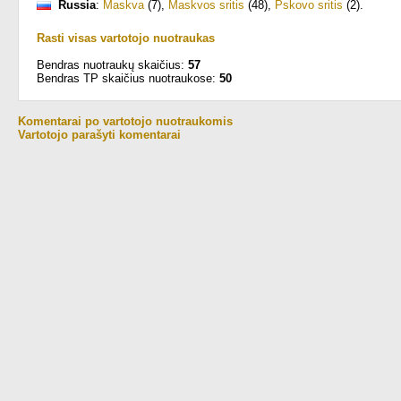
Russia
:
Maskva
(7)
,
Maskvos sritis
(48)
,
Pskovo sritis
(2)
.
Rasti visas vartotojo nuotraukas
Bendras nuotraukų skaičius:
57
Bendras TP skaičius nuotraukose:
50
Komentarai po vartotojo nuotraukomis
Vartotojo parašyti komentarai