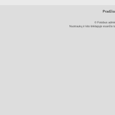
Pradžia
© Fotobus admini
Nuotraukų ir kito tinklapyje esančio t