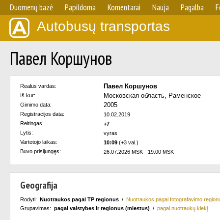
Duomenų bazė
Papildoma
Komentarai
Nauja
Pagalba
F
Autobusų transportas
Павел Коршунов
Павел Коршунов
Realus vardas:
Московская область, Раменское
Iš kur:
2005
Gimimo data:
Registracijos data:
10.02.2019
Reitingas:
+7
Lytis:
vyras
Vartotojo laikas:
10:09
(+3 val.)
Buvo prisijungęs:
26.07.2026 MSK - 19:00 MSK
Geografija
Rodyti:
Nuotraukos pagal TP regionus
/
Nuotraukos pagal fotografavimo region
Grupavimas:
pagal valstybes ir regionus (miestus)
/
pagal nuotraukų kiekį