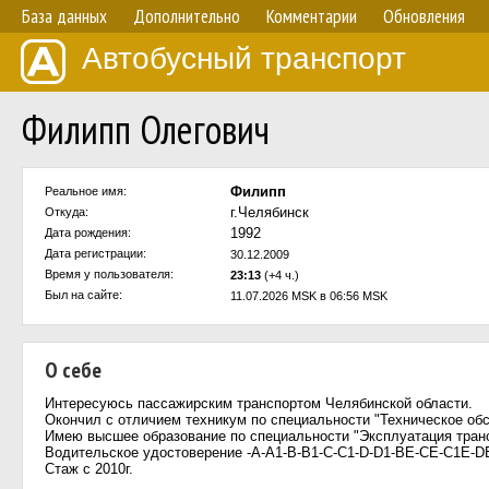
База данных
Дополнительно
Комментарии
Обновления
Автобусный транспорт
Филипп Олегович
Филипп
Реальное имя:
г.Челябинск
Откуда:
1992
Дата рождения:
Дата регистрации:
30.12.2009
Время у пользователя:
23:13
(+4 ч.)
Был на сайте:
11.07.2026 MSK в 06:56 MSK
О себе
Интересуюсь пассажирским транспортом Челябинской области.
Окончил с отличием техникум по специальности "Техническое об
Имею высшее образование по специальности "Эксплуатация транс
Водительское удостоверение -А-А1-В-В1-С-С1-D-D1-ВЕ-СЕ-C1E-
Стаж с 2010г.