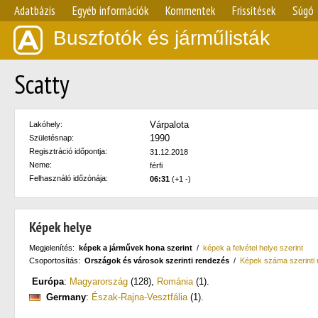
Adatbázis
Egyéb információk
Kommentek
Frissítések
Súgó
Buszfotók és járműlisták
Scatty
Várpalota
Lakóhely:
1990
Születésnap:
Regisztráció időpontja:
31.12.2018
Neme:
férfi
Felhasználó időzónája:
06:31
(+1 -)
Képek helye
Megjelenítés:
képek a járművek hona szerint
/
képek a felvétel helye szerint
Csoportosítás:
Országok és városok szerinti rendezés
/
Képek száma szerinti
Európa
:
Magyarország
(128)
,
Románia
(1)
.
Germany
:
Észak-Rajna-Vesztfália
(1)
.