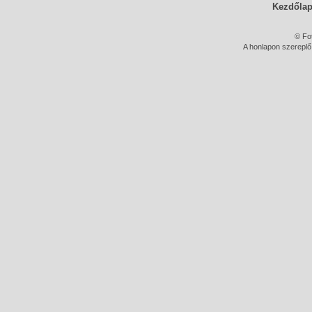
Kezdőla
© Fo
A honlapon szereplő 