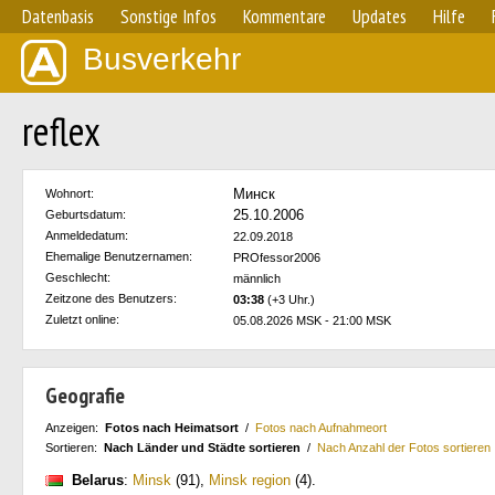
Datenbasis
Sonstige Infos
Kommentare
Updates
Hilfe
Busverkehr
reflex
Минск
Wohnort:
25.10.2006
Geburtsdatum:
Anmeldedatum:
22.09.2018
Ehemalige Benutzernamen:
PROfessor2006
Geschlecht:
männlich
Zeitzone des Benutzers:
03:38
(+3 Uhr.)
Zuletzt online:
05.08.2026 MSK - 21:00 MSK
Geografie
Anzeigen:
Fotos nach Heimatsort
/
Fotos nach Aufnahmeort
Sortieren:
Nach Länder und Städte sortieren
/
Nach Anzahl der Fotos sortieren
Belarus
:
Minsk
(91)
,
Minsk region
(4)
.