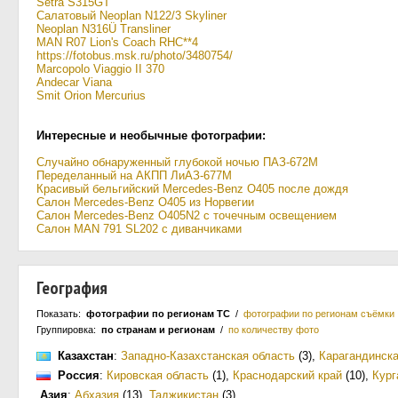
Setra S315GT
Салатовый Neoplan N122/3 Skyliner
Neoplan N316Ü Transliner
MAN R07 Lion's Coach RHC**4
https://fotobus.msk.ru/photo/3480754/
Marcopolo Viaggio II 370
Andecar Viana
Smit Orion Mercurius
Интересные и необычные фотографии:
Случайно обнаруженный глубокой ночью ПАЗ-672М
Переделанный на АКПП ЛиАЗ-677М
Красивый бельгийский Mercedes-Benz O405 после дождя
Салон Mercedes-Benz O405 из Норвегии
Салон Mercedes-Benz O405N2 с точечным освещением
Салон MAN 791 SL202 с диванчиками
География
Показать:
фотографии по регионам ТС
/
фотографии по регионам съёмки
Группировка:
по странам и регионам
/
по количеству фото
Казахстан
:
Западно-Казахстанская область
(3)
,
Карагандинска
Россия
:
Кировская область
(1)
,
Краснодарский край
(10)
,
Кург
Азия
:
Абхазия
(13)
,
Таджикистан
(3)
.