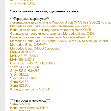
➡ фото №5ОО
➡ фото №1ООО
Эксклюзивная техника, сделанная на века:
***Городские маршруты***
Легендарные двухэтажные Waggon Union (MAN 592 SD202) на ма
Mercedes-Benz O405N2Ü
и его замечательный салон
Испанская версия легендарного Mercedes-Benz O405
Французская версия легендарного Mercedes-Benz O405
Бельгийская версия легендарного Mercedes-Benz O405
Mercedes-Benz O405N2 Hybrid (SAM). Всего было выпущено 3шт
Mercedes-Benz O405N2K
Mercedes-Benz O405G (гармошка)
MAN A10 NL202
MAN A21*** (SAM)
MAN 888 SÜ242
Gräf & Stift 845 GSÜH280 M12
Steyr SL11 HUA280
Steyr SS11 HUA280
Steyr SBL12
Steyr SL12 HUA285
Setra S215SL
Setra S215UL
Французская Setra S215UL
***Пригород и межгород***
Setra S228DT
Испанская Setra S215HD