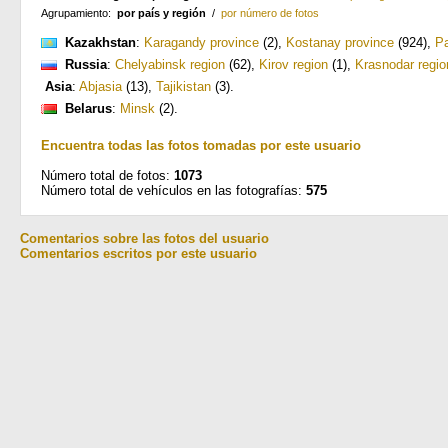
Agrupamiento:
por país y región
/
por número de fotos
Kazakhstan
:
Karagandy province
(2)
,
Kostanay province
(924)
,
Pa
Russia
:
Chelyabinsk region
(62)
,
Kirov region
(1)
,
Krasnodar regio
Asia
:
Abjasia
(13)
,
Tajikistan
(3)
.
Belarus
:
Minsk
(2)
.
Encuentra todas las fotos tomadas por este usuario
Número total de fotos:
1073
Número total de vehículos en las fotografías:
575
Comentarios sobre las fotos del usuario
Comentarios escritos por este usuario