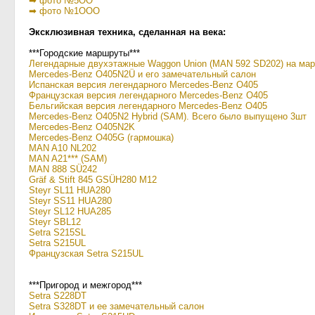
➡ фото №5ОО
➡ фото №1ООО
Эксклюзивная техника, сделанная на века:
***Городские маршруты***
Легендарные двухэтажные Waggon Union (MAN 592 SD202) на ма
Mercedes-Benz O405N2Ü
и его замечательный салон
Испанская версия легендарного Mercedes-Benz O405
Французская версия легендарного Mercedes-Benz O405
Бельгийская версия легендарного Mercedes-Benz O405
Mercedes-Benz O405N2 Hybrid (SAM). Всего было выпущено 3шт
Mercedes-Benz O405N2K
Mercedes-Benz O405G (гармошка)
MAN A10 NL202
MAN A21*** (SAM)
MAN 888 SÜ242
Gräf & Stift 845 GSÜH280 M12
Steyr SL11 HUA280
Steyr SS11 HUA280
Steyr SL12 HUA285
Steyr SBL12
Setra S215SL
Setra S215UL
Французская Setra S215UL
***Пригород и межгород***
Setra S228DT
Setra S328DT
и ее замечательный салон