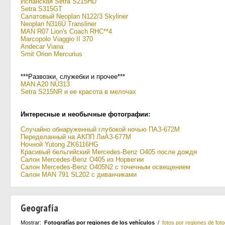
Испанская Setra S215HD
Setra S315GT
Салатовый Neoplan N122/3 Skyliner
Neoplan N316Ü Transliner
MAN R07 Lion's Coach RHC**4
Marcopolo Viaggio II 370
Andecar Viana
Smit Orion Mercurius
***Развозки, служебки и прочее***
MAN A20 NÜ313
Setra S215NR и ее красота в мелочах
Интересные и необычные фотографии:
Случайно обнаруженный глубокой ночью ПАЗ-672М
Переделанный на АКПП ЛиАЗ-677М
Ночной Yutong ZK6116HG
Красивый бельгийский Mercedes-Benz O405 после дождя
Салон Mercedes-Benz O405 из Норвегии
Салон Mercedes-Benz O405N2 с точечным освещением
Салон MAN 791 SL202 с диванчиками
Geografía
Mostrar:
Fotografías por regiones de los vehículos
/
fotos por regiones de foto