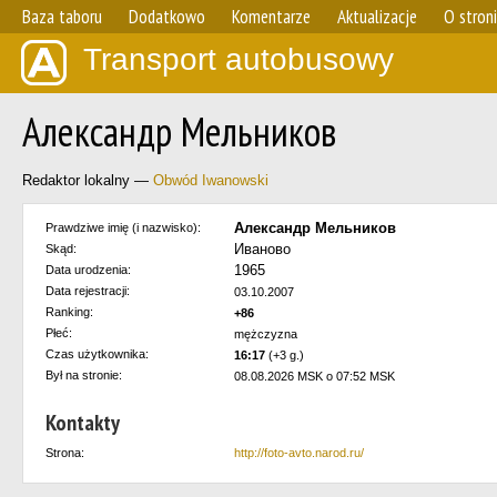
Baza taboru
Dodatkowo
Komentarze
Aktualizacje
O stron
Transport autobusowy
Александр Мельников
Redaktor lokalny —
Obwód Iwanowski
Александр Мельников
Prawdziwe imię (i nazwisko):
Иваново
Skąd:
1965
Data urodzenia:
Data rejestracji:
03.10.2007
Ranking:
+86
Płeć:
mężczyzna
Czas użytkownika:
16:17
(+3 g.)
Był na stronie:
08.08.2026 MSK o 07:52 MSK
Kontakty
Strona:
http://foto-avto.narod.ru/