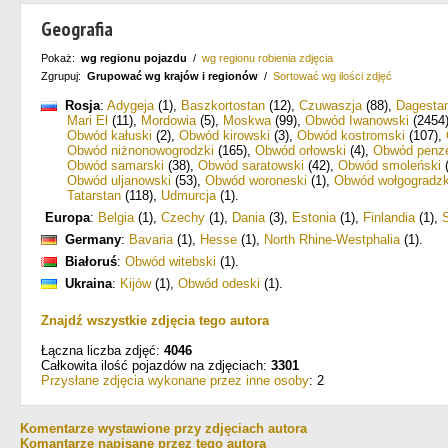
Geografia
Pokaż:
wg regionu pojazdu
/
wg regionu robienia zdjęcia
Zgrupuj:
Grupować wg krajów i regionów
/
Sortować wg ilości zdjęć
Rosja
:
Adygeja
(1)
,
Baszkortostan
(12)
,
Czuwaszja
(88)
,
Dagesta
Mari El
(11)
,
Mordowia
(5)
,
Moskwa
(99)
,
Obwód Iwanowski
(2454
Obwód kałuski
(2)
,
Obwód kirowski
(3)
,
Obwód kostromski
(107)
,
Obwód niżnonowogrodzki
(165)
,
Obwód orłowski
(4)
,
Obwód penz
Obwód samarski
(38)
,
Obwód saratowski
(42)
,
Obwód smoleński
(
Obwód uljanowski
(53)
,
Obwód woroneski
(1)
,
Obwód wołgogradzk
Tatarstan
(118)
,
Udmurcja
(1)
.
Europa
:
Belgia
(1)
,
Czechy
(1)
,
Dania
(3)
,
Estonia
(1)
,
Finlandia
(1)
,
Germany
:
Bavaria
(1)
,
Hesse
(1)
,
North Rhine-Westphalia
(1)
.
Białoruś
:
Obwód witebski
(1)
.
Ukraina
:
Kijów
(1)
,
Obwód odeski
(1)
.
Znajdź wszystkie zdjęcia tego autora
Łączna liczba zdjęć:
4046
Całkowita ilość pojazdów na zdjęciach:
3301
Przysłane zdjęcia wykonane przez inne osoby
: 2
Komentarze wystawione przy zdjęciach autora
Komantarze napisane przez tego autora