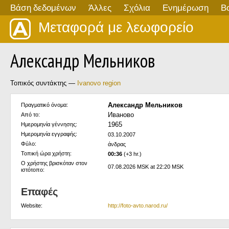
Βάση δεδομένων
Άλλες
Σχόλια
Ενημέρωση
Β
Μεταφορά με λεωφορείο
Александр Мельников
Τοπικός συντάκτης —
Ivanovo region
Александр Мельников
Πραγματικό όνομα:
Иваново
Από το:
1965
Ημερομηνία γέννησης:
Ημερομηνία εγγραφής:
03.10.2007
Φύλο:
άνδρας
Τοπική ώρα χρήστη:
00:36
(+3 hr.)
Ο χρήστης βρισκόταν στον
07.08.2026 MSK at 22:20 MSK
ιστότοπο:
Επαφές
Website:
http://foto-avto.narod.ru/