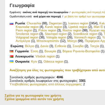
Γεωγραφία
Εμφάνιση:
εικόνες ανά περιοχή του λεωφορείου
/
φωτογραφίες ανά περιοχή λ
Ομαδοποίηση κατά:
ανά χώρα και περιοχή
/
με βάση τον αριθμό των φωτογραφ
Ρωσία
:
Chuvashia
(88)
,
Dagestan
(1)
,
Ivanovo region
(2454)
,
Kal
Krasnodar region
(4)
,
Kursk region
(3)
,
Lipetsk region
(2)
,
Mari El
(
Perm region
(1)
,
Pskov region
(3)
,
Rostov region
(99)
,
Ryazan reg
Smolensk region
(3)
,
Stavropol region
(2)
,
Sverdlovsk region
(1)
,
Volgograd region
(38)
,
Vologda region
(26)
,
Voronezh region
(1)
,
Ya
Αντιγκέγια
(1)
,
Μπασκορτοστάν
(12)
,
Μόσχα
(99)
,
Περιφέρεια Α
Ευρώπη
:
Βέλγιο
(1)
,
Δανία
(3)
,
Εσθονία
(1)
,
Σουηδία
(2)
,
Τσεχία
(1)
Γερμανία
:
Έσση
(1)
,
Βαυαρία
(1)
,
Βόρεια Ρηνανία-Βεστφαλία
(1)
Λευκορωσία
:
Vitebsk region
(1)
.
Ουκρανία
:
Kyiv
(1)
,
Odessa region
(1)
.
Αναζήτηση για όλες τις φωτογραφίες που τραβήχτηκαν από αυτ
Συνολικός αριθμός φωτογραφιών:
4046
Συνολικός αριθμός λεωφορείων στις φωτογραφίες:
3301
Υποβληθείσες φωτογραφίες από άλλους συγγραφείς
: 2
Σχόλια για τη φωτογραφία του χρήστη
Σχόλια γραμμένα από αυτόν τον χρήστη