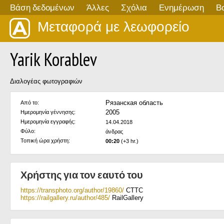
Βάση δεδομένων
Άλλες
Σχόλια
Ενημέρωση
Β
Μεταφορά με λεωφορείο
Yarik Korablev
Διαλογέας φωτογραφιών
Рязанская область
Από το:
2005
Ημερομηνία γέννησης:
Ημερομηνία εγγραφής:
14.04.2018
Φύλο:
άνδρας
Τοπική ώρα χρήστη:
00:20
(+3 hr.)
Χρήστης για τον εαυτό του
https://transphoto.org/author/19860/
CTTC
https://railgallery.ru/author/485/
RailGallery