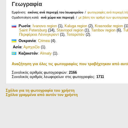
Γεωγραφία
Εμφάνιση:
εικόνες ανά περιοχή του λεωφορείου
/
φωτογραφίες ανά περιοχή λ
Ομαδοποίηση κατά:
ανά χώρα και περιοχή
/
με βάση τον αριθμό των φωτογραφ
Ρωσία
:
Ivanovo region
(1)
,
Kaluga region
(2)
,
Krasnodar region
(1
Saint Petersburg
(14)
,
Stavropol region
(1)
,
Tambov region
(6)
,
Tu
Περιφέρεια Λένινγκραντ
(1)
,
Ταταρστάν
(2)
.
Ουκρανία
:
Crimea
(4)
.
Ασία
:
Αμπχαζία
(1)
.
Καζακστάν
:
Almaty
(1)
.
Αναζήτηση για όλες τις φωτογραφίες που τραβήχτηκαν από αυτ
Συνολικός αριθμός φωτογραφιών:
2166
Συνολικός αριθμός λεωφορείων στις φωτογραφίες:
1711
Σχόλια για τη φωτογραφία του χρήστη
Σχόλια γραμμένα από αυτόν τον χρήστη