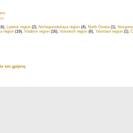
ήψης
ιών
16)
,
Lipetsk region
(2)
,
Nizhegorodskaya region
(4)
,
North Osetia
(1)
,
Novgorod
la region
(19)
,
Vladimir region
(16)
,
Voronezh region
(6)
,
Yaroslavl region
(1)
,
Ό
όν τον χρήστη