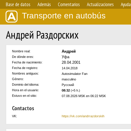
Base de datos
Además
Comentarios
Actualizaciones
Ayuda
Transporte en autobús
Андрей Раздорских
Андрей
Nombre real:
Уфа
De dónde eres:
28.04.2001
Fecha de nacimiento:
Fecha de registro:
14.04.2018
Nombres antiguos:
Autosimulator Fan
Género:
masculino
Dominio del idioma:
Русский
Hora en el usuario:
08:32
(+5 h.)
Estuvo en el sitio:
07.08.2026 MSK en 06:22 MSK
Contactos
VK:
https://vk.com/andrrazdorskih