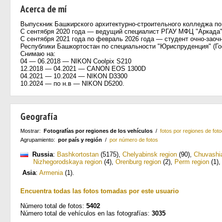
Acerca de mí
Выпускник Башкирского архитектурно-строительного колледжа п
С сентября 2020 года — ведущий специалист РГАУ МФЦ "Аркада
С сентября 2021 года по февраль 2026 года — студент очно-зао
Республики Башкортостан по специальности "Юриспруденция" (Г
Снимаю на:
04 — 06.2018 — NIKON Coolpix S210
12.2018 — 04.2021 — CANON EOS 1300D
04.2021 — 10.2024 — NIKON D3300
10.2024 — по н.в — NIKON D5200.
Geografía
Mostrar:
Fotografías por regiones de los vehículos
/
fotos por regiones de foto
Agrupamiento:
por país y región
/
por número de fotos
Russia
:
Bashkortostan
(5175)
,
Chelyabinsk region
(90)
,
Chuvashi
Nizhegorodskaya region
(4)
,
Orenburg region
(2)
,
Perm region
(1)
Asia
:
Armenia
(1)
.
Encuentra todas las fotos tomadas por este usuario
Número total de fotos:
5402
Número total de vehículos en las fotografías:
3035