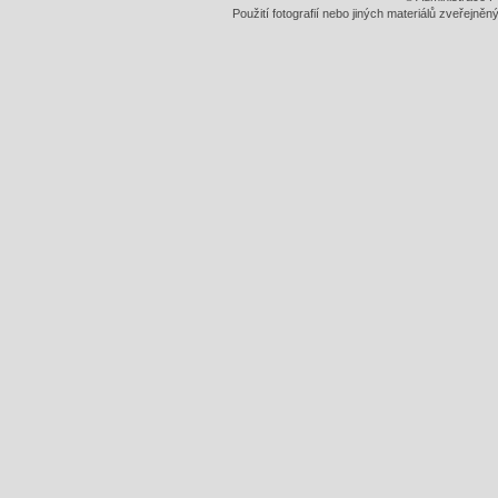
Použití fotografií nebo jiných materiálů zveřejně