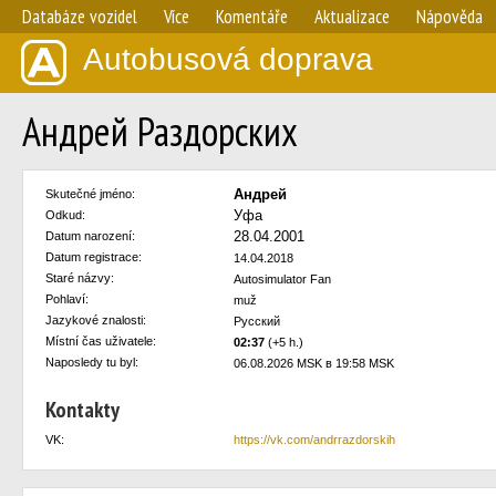
Databáze vozidel
Více
Komentáře
Aktualizace
Nápověda
Autobusová doprava
Андрей Раздорских
Андрей
Skutečné jméno:
Уфа
Odkud:
28.04.2001
Datum narození:
Datum registrace:
14.04.2018
Staré názvy:
Autosimulator Fan
Pohlaví:
muž
Jazykové znalosti:
Русский
Místní čas uživatele:
02:37
(+5 h.)
Naposledy tu byl:
06.08.2026 MSK в 19:58 MSK
Kontakty
VK:
https://vk.com/andrrazdorskih