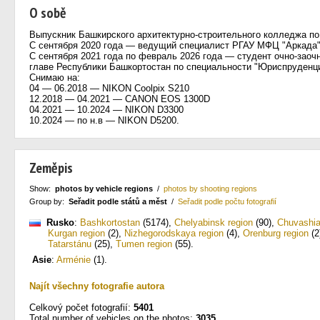
O sobě
Выпускник Башкирского архитектурно-строительного колледжа п
С сентября 2020 года — ведущий специалист РГАУ МФЦ "Аркада
С сентября 2021 года по февраль 2026 года — студент очно-зао
главе Республики Башкортостан по специальности "Юриспруденци
Снимаю на:
04 — 06.2018 — NIKON Coolpix S210
12.2018 — 04.2021 — CANON EOS 1300D
04.2021 — 10.2024 — NIKON D3300
10.2024 — по н.в — NIKON D5200.
Zeměpis
Show:
photos by vehicle regions
/
photos by shooting regions
Group by:
Seřadit podle států a měst
/
Seřadit podle počtu fotografií
Rusko
:
Bashkortostan
(5174)
,
Chelyabinsk region
(90)
,
Chuvashi
Kurgan region
(2)
,
Nizhegorodskaya region
(4)
,
Orenburg region
(2
Tatarstánu
(25)
,
Tumen region
(55)
.
Asie
:
Arménie
(1)
.
Najít všechny fotografie autora
Celkový počet fotografií:
5401
Total number of vehicles on the photos:
3035