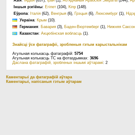
Азія
:
Індыя
(657)
,
Іран
(1)
,
Аб’яднаныя Арабскія Эміраты
(244)
,
Ар
Іншыя рэгіёны
:
Егіпет
(104)
,
Кіпр
(148)
.
Еўропа
:
Італія
(62)
,
Венгрыя
(6)
,
Грэцыя
(6)
,
Люксембург
(1)
,
Нідэ
Украіна
:
Крым
(10)
.
Германия
:
Бавария
(3)
,
Баден-Вюртемберг
(1)
,
Нижняя Саксо
Казахстан
:
Акцюбінская вобласць
(1)
.
Знайсці ўсе фатаграфіі, зробленыя гэтым карыстальнікам
Агульная колькасць фатаграфій:
5754
Агульная колькасць ТС на фотаздымках:
3696
Даслана фатаграфій, зробленых іншымі аўтарамі
: 2
Каментарыі да фатаграфій аўтара
Каментарыі, напісаныя гэтым аўтарам