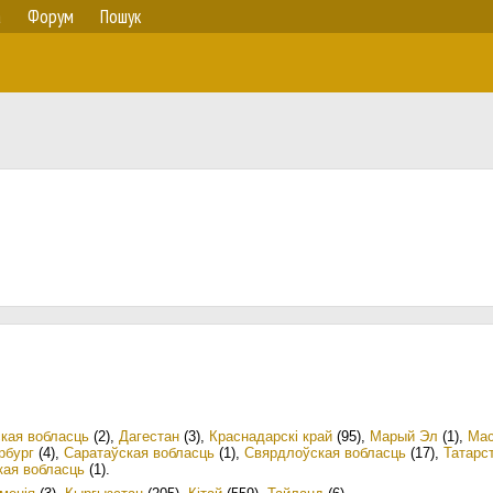
а
Форум
Пошук
кая вобласць
(2)
,
Дагестан
(3)
,
Краснадарскі край
(95)
,
Марый Эл
(1)
,
Мас
рбург
(4)
,
Саратаўская вобласць
(1)
,
Свярдлоўская вобласць
(17)
,
Татарс
кая вобласць
(1)
.