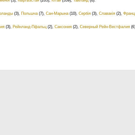
менія
(3)
,
Кыргызстан
(205)
,
Кітай
(559)
,
Тайланд
(6)
.
рланды
(3)
,
Польшча
(7)
,
Сан-Марына
(10)
,
Сербія
(3)
,
Славакія
(2)
,
Франц
ния
(3)
,
Рейнланд-Пфальц
(2)
,
Саксония
(2)
,
Северный Рейн-Вестфалия
(6