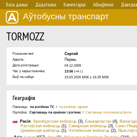
База даных
Дадаткова
Каментарыі
Абнаўленнi
Даведк
Аўтобусны транспарт
TORMOZZ
Cергей
Рэальнае імя:
Пермь
Адкуль:
Дата рэгістрацыі:
04.12.2009
Час у карыстальнiка:
13:56
(+4 г.)
Быў на сайце:
23.03.2026 MSK у 16:28 MSK
Геаграфія
Паказаць:
па рэгіёнах ТС
/
па рэгіёнах здымкі
Групоўка:
Сартаваць па краiнах i рэгінах
/
Сартаваць па колькасцi фота
Расія
:
Арэнбургская вобласць
(3)
,
Башкартастан
(4)
,
Валагодс
Растоўская вобласць
(1)
,
Самарская вобласць
(3)
,
Санкт-Пеця
Цюменская вобласць
(1)
,
Чэлябінская вобласць
(2)
,
Яраслаўс