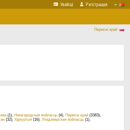
Увайсці
Рэгістрацыя
Пермскі край
ква
(1)
,
Ніжагародская вобласць
(4)
,
Пермскі край
(3383)
,
тан
(32)
,
Удмуртыя
(16)
,
Уладзімірская вобласць
(1)
,