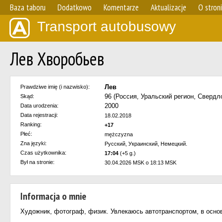
Baza taboru
Dodatkowo
Komentarze
Aktualizacje
O stron
Transport autobusowy
Лев Хворобьев
Лев
Prawdziwe imię (i nazwisko):
96 (Россия, Уральский регион, Свердл
Skąd:
2000
Data urodzenia:
Data rejestracji:
18.02.2018
Ranking:
+17
Płeć:
mężczyzna
Zna języki:
Русский, Украинский, Немецкий.
Czas użytkownika:
17:04
(+5 g.)
Był na stronie:
30.04.2026 MSK o 18:13 MSK
Informacja o mnie
Художник, фотограф, физик. Увлекаюсь автотранспортом, в осно