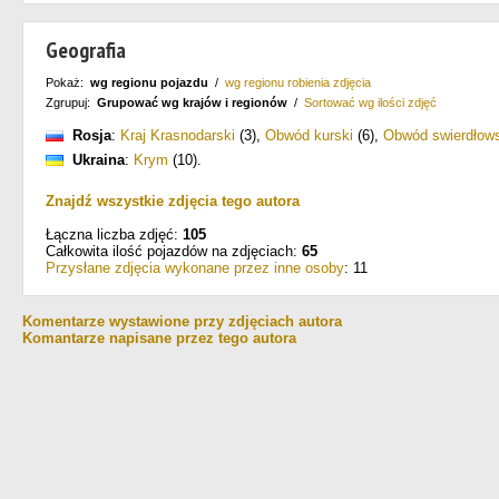
Geografia
Pokaż:
wg regionu pojazdu
/
wg regionu robienia zdjęcia
Zgrupuj:
Grupować wg krajów i regionów
/
Sortować wg ilości zdjęć
Rosja
:
Kraj Krasnodarski
(3)
,
Obwód kurski
(6)
,
Obwód swierdłows
Ukraina
:
Krym
(10)
.
Znajdź wszystkie zdjęcia tego autora
Łączna liczba zdjęć:
105
Całkowita ilość pojazdów na zdjęciach:
65
Przysłane zdjęcia wykonane przez inne osoby
: 11
Komentarze wystawione przy zdjęciach autora
Komantarze napisane przez tego autora