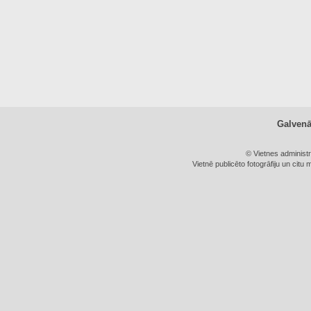
Galven
© Vietnes administ
Vietnē publicēto fotogrāfiju un citu 