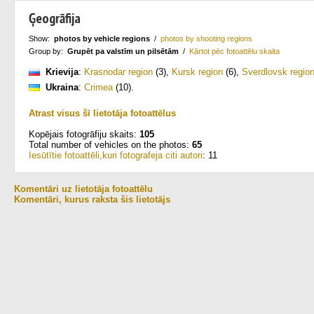
Ģeogrāfija
Show:
photos by vehicle regions
/
photos by shooting regions
Group by:
Grupēt pa valstīm un pilsētām
/
Kārtot pēc fotoattēlu skaita
Krievija
:
Krasnodar region
(3)
,
Kursk region
(6)
,
Sverdlovsk regio
Ukraina
:
Crimea
(10)
.
Atrast visus šī lietotāja fotoattēlus
Kopējais fotogrāfiju skaits:
105
Total number of vehicles on the photos:
65
Iesūtītie fotoattēli,kuri fotografeja citi autori
: 11
Komentāri uz lietotāja fotoattēlu
Komentāri, kurus raksta šis lietotājs