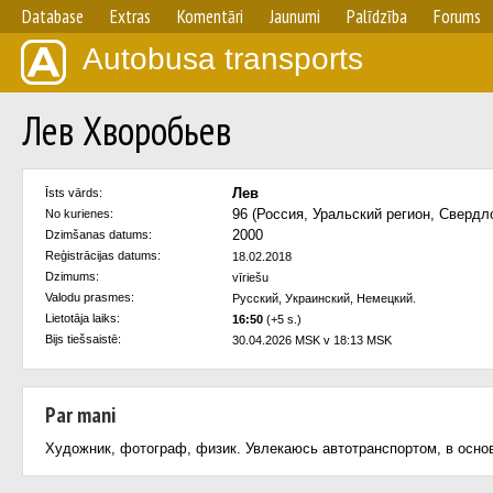
Database
Extras
Komentāri
Jaunumi
Palīdzība
Forums
Autobusa transports
Лев Хворобьев
Лев
Īsts vārds:
96 (Россия, Уральский регион, Свердл
No kurienes:
2000
Dzimšanas datums:
Reģistrācijas datums:
18.02.2018
Dzimums:
vīriešu
Valodu prasmes:
Русский, Украинский, Немецкий.
Lietotāja laiks:
16:50
(+5 s.)
Bijs tiešsaistē:
30.04.2026 MSK v 18:13 MSK
Par mani
Художник, фотограф, физик. Увлекаюсь автотранспортом, в осно