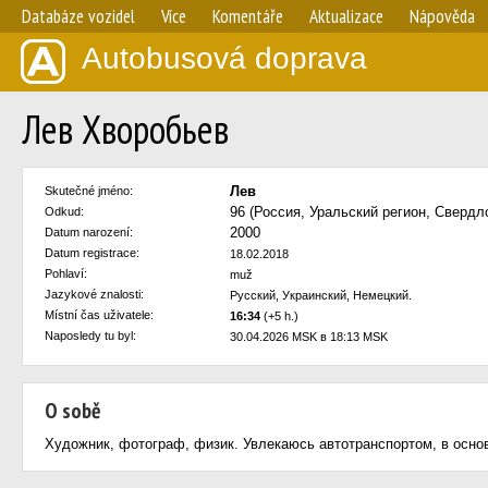
Databáze vozidel
Více
Komentáře
Aktualizace
Nápověda
Autobusová doprava
Лев Хворобьев
Лев
Skutečné jméno:
96 (Россия, Уральский регион, Свердл
Odkud:
2000
Datum narození:
Datum registrace:
18.02.2018
Pohlaví:
muž
Jazykové znalosti:
Русский, Украинский, Немецкий.
Místní čas uživatele:
16:34
(+5 h.)
Naposledy tu byl:
30.04.2026 MSK в 18:13 MSK
O sobě
Художник, фотограф, физик. Увлекаюсь автотранспортом, в осно