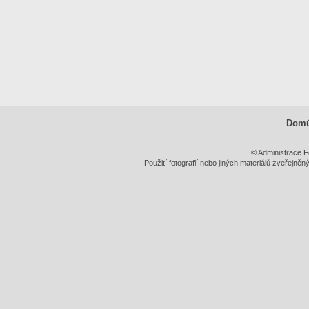
Dom
© Administrace F
Použití fotografií nebo jiných materiálů zveřejně