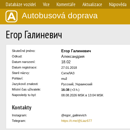
Databáze vozidel
Více
Komentáře
Aktualizace
Nápověda
Autobusová doprava
Егор Галиневич
Егор Галиневич
Skutečné jméno:
Александрия
Odkud:
18.02
Datum narození:
Datum registrace:
27.01.2018
Staré názvy:
СитиЛАЗ
Pohlaví:
muž
Jazykové znalosti:
Русский, Украинский
Místní čas uživatele:
16:38
(+3 h.)
Naposledy tu byl:
08.08.2026 MSK в 13:04 MSK
Kontakty
Instagram:
@egor_galinevich
Telegram:
https://t.me/@Liaz677