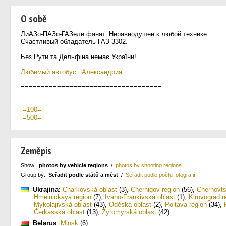
O sobě
ЛиАЗо-ПАЗо-ГАЗеле фанат. Неравнодушен к любой технике.
Счастливый обладатель ГАЗ-3302.
Без Рути та Дельфіна немає України!
Любимый автобус г.Александрия
===================================
-=100=-
-=500=-
Zeměpis
Show:
photos by vehicle regions
/
photos by shooting regions
Group by:
Seřadit podle států a měst
/
Seřadit podle počtu fotografií
Ukrajina
:
Charkovská oblast
(3)
,
Chernigov region
(56)
,
Chernovts
Hmelnickaya region
(7)
,
Ivano-Frankivská oblast
(1)
,
Kirovograd r
Mykolajivská oblast
(43)
,
Oděská oblast
(2)
,
Poltava region
(34)
,
Čerkasská oblast
(13)
,
Žytomyrská oblast
(42)
.
Belarus
:
Minsk
(6)
.