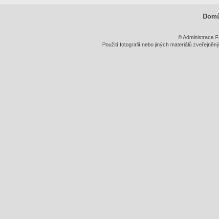
Dom
© Administrace F
Použití fotografií nebo jiných materiálů zveřejně