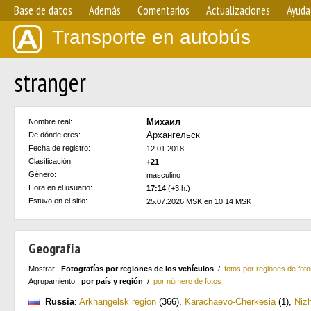
Base de datos
Además
Comentarios
Actualizaciones
Ayuda
Transporte en autobús
stranger
Михаил
Nombre real:
Архангельск
De dónde eres:
Fecha de registro:
12.01.2018
Clasificación:
+21
Género:
masculino
Hora en el usuario:
17:14
(+3 h.)
Estuvo en el sitio:
25.07.2026 MSK en 10:14 MSK
Geografía
Mostrar:
Fotografías por regiones de los vehículos
/
fotos por regiones de foto
Agrupamiento:
por país y región
/
por número de fotos
Russia
:
Arkhangelsk region
(366)
,
Karachaevo-Cherkesia
(1)
,
Niz