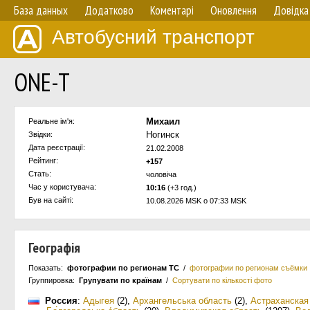
База данных
Додатково
Коментарі
Оновлення
Довідка
Автобусний транспорт
ONE-T
Михаил
Реальне ім'я:
Ногинск
Звідки:
Дата реєстрації:
21.02.2008
Рейтинг:
+157
Стать:
чоловіча
Час у користувача:
10:16
(+3 год.)
Був на сайті:
10.08.2026 MSK о 07:33 MSK
Географія
Показать:
фотографии по регионам ТС
/
фотографии по регионам съёмки
Группировка:
Групувати по країнам
/
Сортувати по кількості фото
Россия
:
Адыгея
(2)
,
Архангельська область
(2)
,
Астраханская