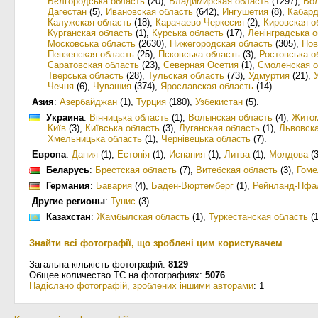
Бє́лгородська о́бласть
(20)
,
Владимирская область
(1297)
,
Вол
Дагестан
(5)
,
Ивановская область
(642)
,
Ингушетия
(8)
,
Кабард
Калужская область
(18)
,
Карачаево-Черкесия
(2)
,
Кировская о
Курганская область
(1)
,
Курська область
(17)
,
Ленінградська 
Московська область
(2630)
,
Нижегородская область
(305)
,
Нов
Пензенская область
(25)
,
Псковська область
(3)
,
Ростовська о
Саратовская область
(23)
,
Северная Осетия
(1)
,
Смоленская о
Тверська область
(28)
,
Тульская область
(73)
,
Удмуртия
(21)
,
Чечня
(6)
,
Чувашия
(374)
,
Ярославская область
(14)
.
Азия
:
Азербайджан
(1)
,
Турция
(180)
,
Узбекистан
(5)
.
Украина
:
Вiнницька область
(1)
,
Волынская область
(4)
,
Житом
Київ
(3)
,
Київська область
(3)
,
Луганская область
(1)
,
Львовска
Хмельницька область
(1)
,
Чернівецька область
(7)
.
Европа
:
Дания
(1)
,
Естонія
(1)
,
Испания
(1)
,
Литва
(1)
,
Молдова
(3
Беларусь
:
Брестская область
(7)
,
Витебская область
(3)
,
Гоме
Германия
:
Бавария
(4)
,
Баден-Вюртемберг
(1)
,
Рейнланд-Пфа
Другие регионы
:
Тунис
(3)
.
Казахстан
:
Жамбылская область
(1)
,
Туркестанская область
(1
Знайти всі фотографії, що зроблені цим користувачем
Загальна кількість фотографій:
8129
Общее количество ТС на фотографиях:
5076
Надіслано фотографій, зроблених іншими авторами
: 1