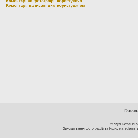
Коментарі на фотографії користувача
Коментарі, написані цим користувачем
Голов
© Адміністрація 
Використання фотографій та інших матеріалів, щ