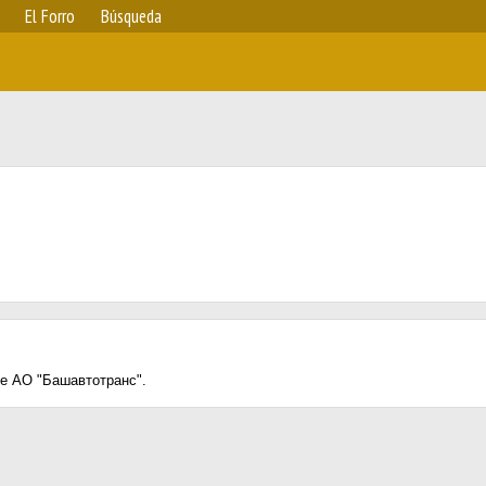
El Forro
Búsqueda
е АО "Башавтотранс".