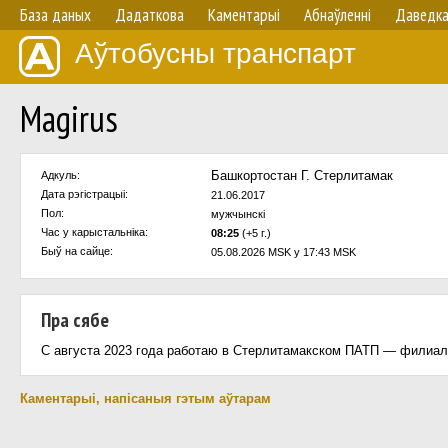
База даных
Дадаткова
Каментарыі
Абнаўленнi
Даведк
Аўтобусны транспарт
Magirus
Башкортостан Г. Стерлитамак
Адкуль:
Дата рэгістрацыі:
21.06.2017
Пол:
мужчынскi
Час у карыстальнiка:
08:25
(+5 г.)
Быў на сайце:
05.08.2026 MSK у 17:43 MSK
Пра сябе
С августа 2023 года работаю в Стерлитамакском ПАТП — филиал
Каментарыі, напісаныя гэтым аўтарам