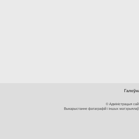
Галоўн
© Адміністрацыя са
Выкарыстанне фатаграфій і іншых матэрыялаў, 