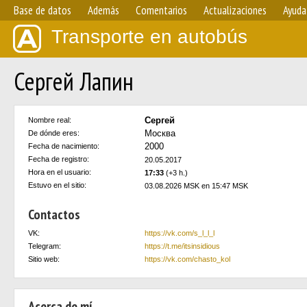
Base de datos
Además
Comentarios
Actualizaciones
Ayuda
Transporte en autobús
Сергей Лапин
Сергей
Nombre real:
Москва
De dónde eres:
2000
Fecha de nacimiento:
Fecha de registro:
20.05.2017
Hora en el usuario:
17:33
(+3 h.)
Estuvo en el sitio:
03.08.2026 MSK en 15:47 MSK
Contactos
VK:
https://vk.com/s_l_l_l
Telegram:
https://t.me/itsinsidious
Sitio web:
https://vk.com/chasto_kol
Acerca de mí