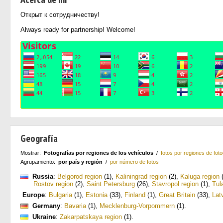
Открыт к сотрудничеству!
Always ready for partnership! Welcome!
Geografía
Mostrar:
Fotografías por regiones de los vehículos
/
fotos por regiones de foto
Agrupamiento:
por país y región
/
por número de fotos
Russia
:
Belgorod region
(1)
,
Kaliningrad region
(2)
,
Kaluga region
(
Rostov region
(2)
,
Saint Petersburg
(26)
,
Stavropol region
(1)
,
Tul
Europe
:
Bulgaria
(1)
,
Estonia
(33)
,
Finland
(1)
,
Great Britain
(33)
,
Lat
Germany
:
Bavaria
(1)
,
Mecklenburg-Vorpommern
(1)
.
Ukraine
:
Zakarpatskaya region
(1)
.