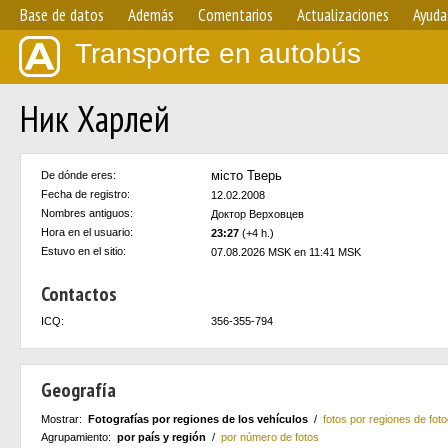
Base de datos
Además
Comentarios
Actualizaciones
Ayuda
Transporte en autobús
Ник Харлей
мiсто Тверь
De dónde eres:
Fecha de registro:
12.02.2008
Nombres antiguos:
Доктор Верховцев
Hora en el usuario:
23:27
(+4 h.)
Estuvo en el sitio:
07.08.2026 MSK en 11:41 MSK
Contactos
ICQ:
356-355-794
Geografía
Mostrar:
Fotografías por regiones de los vehículos
/
fotos por regiones de foto
Agrupamiento:
por país y región
/
por número de fotos