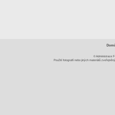
Dom
© Administrace F
Použití fotografií nebo jiných materiálů zveřejně