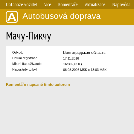
Databáze vozidel
Více
Komentáře
Aktualizace
Nápověda
Autobusová doprava
Мачу-Пикчу
Волгоградская область
Odkud:
Datum registrace:
17.11.2016
Místní čas uživatele:
16:30
(+3 h.)
Naposledy tu byl:
06.08.2026 MSK в 13:03 MSK
Komentáře napsané tímto autorem