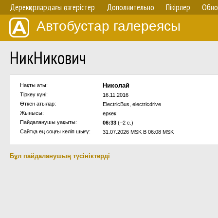
Дерекқорлардағы өзгерістер
Дополнительно
Пікірлер
Обно
Автобустар галереясы
НикНикович
Николай
Нақты аты:
Тіркеу күні:
16.11.2016
Өткен атылар:
ElectricBus, electricdrive
Жынысы:
еркек
Пайдаланушы уақыты:
06:33
(–2 с.)
Сайтқа ең соңғы келіп шығү:
31.07.2026 MSK В 06:08 MSK
Бұл пайдаланушың түсініктерді