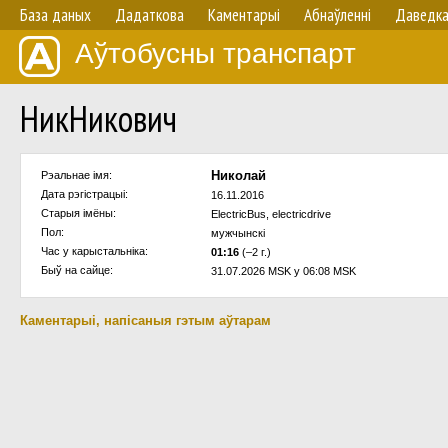
База даных
Дадаткова
Каментарыі
Абнаўленнi
Даведк
Аўтобусны транспарт
НикНикович
Николай
Рэальнае імя:
Дата рэгістрацыі:
16.11.2016
Старыя імёны:
ElectricBus, electricdrive
Пол:
мужчынскi
Час у карыстальнiка:
01:16
(–2 г.)
Быў на сайце:
31.07.2026 MSK у 06:08 MSK
Каментарыі, напісаныя гэтым аўтарам