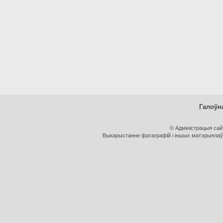
Галоўн
© Адміністрацыя са
Выкарыстанне фатаграфій і іншых матэрыялаў, 