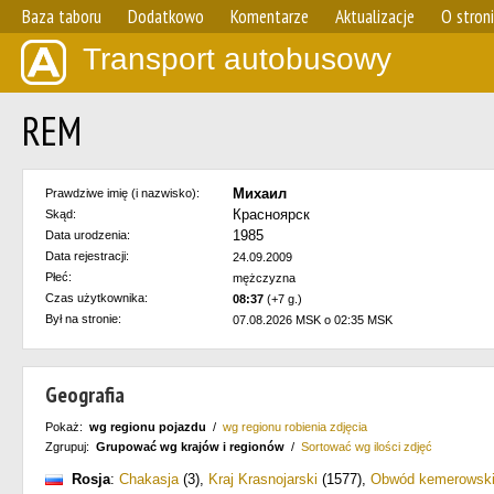
Baza taboru
Dodatkowo
Komentarze
Aktualizacje
O stron
Transport autobusowy
REM
Михаил
Prawdziwe imię (i nazwisko):
Красноярск
Skąd:
1985
Data urodzenia:
Data rejestracji:
24.09.2009
Płeć:
mężczyzna
Czas użytkownika:
08:37
(+7 g.)
Był na stronie:
07.08.2026 MSK o 02:35 MSK
Geografia
Pokaż:
wg regionu pojazdu
/
wg regionu robienia zdjęcia
Zgrupuj:
Grupować wg krajów i regionów
/
Sortować wg ilości zdjęć
Rosja
:
Chakasja
(3)
,
Kraj Krasnojarski
(1577)
,
Obwód kemerowsk