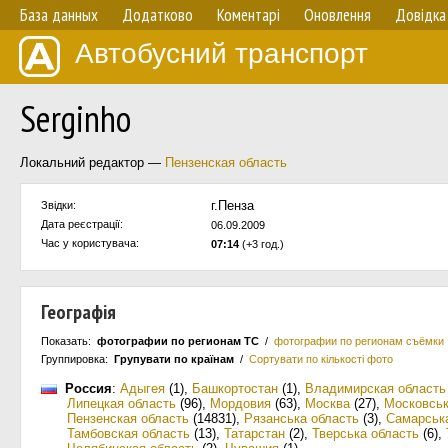
База данных
Додатково
Коментарі
Оновлення
Довідка
Автобусний транспорт
Serginho
Локальний редактор —
Пензенская область
г.Пенза
Звідки:
Дата реєстрації:
06.09.2009
Час у користувача:
07:14
(+3 год.)
Географія
Показать:
фотографии по регионам ТС
/
фотографии по регионам съёмки
Группировка:
Групувати по країнам
/
Сортувати по кількості фото
Россия
:
Адыгея
(1)
,
Башкортостан
(1)
,
Владимирская область
Липецкая область
(96)
,
Мордовия
(63)
,
Москва
(27)
,
Московськ
Пензенская область
(14831)
,
Рязанська область
(3)
,
Самарськ
Тамбовская область
(13)
,
Татарстан
(2)
,
Тверська область
(6)
,