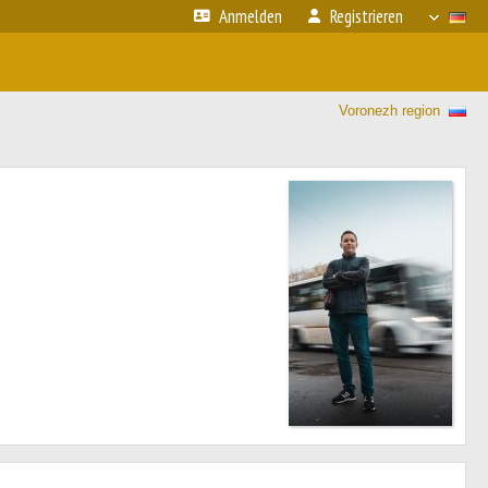
Anmelden
Registrieren
Voronezh region