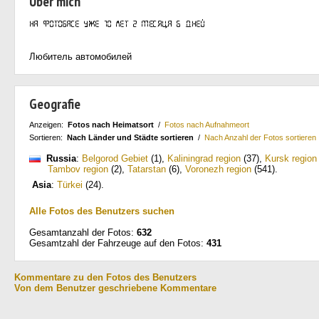
Über mich
Любитель автомобилей
Geografie
Anzeigen:
Fotos nach Heimatsort
/
Fotos nach Aufnahmeort
Sortieren:
Nach Länder und Städte sortieren
/
Nach Anzahl der Fotos sortieren
Russia
:
Belgorod Gebiet
(1)
,
Kaliningrad region
(37)
,
Kursk region
Tambov region
(2)
,
Tatarstan
(6)
,
Voronezh region
(541)
.
Asia
:
Türkei
(24)
.
Alle Fotos des Benutzers suchen
Gesamtanzahl der Fotos:
632
Gesamtzahl der Fahrzeuge auf den Fotos:
431
Kommentare zu den Fotos des Benutzers
Von dem Benutzer geschriebene Kommentare