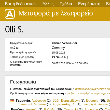
Βάση δεδομένων
Άλλες
Σχόλια
Ενημέρωση
Β
Μεταφορά με λεωφορείο
Olli S.
Oliver Schneider
Πραγματικό όνομα:
Germany
Από το:
Ημερομηνία εγγραφής:
15.05.2016
Τοπική ώρα χρήστη:
23:00
(+1 hr.)
Ο χρήστης βρισκόταν στον
30.07.2026 MSK at 23:00 MSK
ιστότοπο:
Γεωγραφία
Εμφάνιση:
εικόνες ανά περιοχή του λεωφορείου
/
φωτογραφίες ανά περιοχή λ
Ομαδοποίηση κατά:
ανά χώρα και περιοχή
/
με βάση τον αριθμό των φωτογραφ
Γερμανία
:
Αμβούργο
(2)
,
Βάδη-Βυρτεμβέργη
(2)
,
Βαυαρία
(16)
,
Β
Ρηνανία-Παλατινάτο
(1)
,
Σαξονία-Άνχαλτ
(1)
,
Σλέσβιχ-Χόλσταϊν
(
Ευρώπη
:
Αυστρία
(1)
,
Ελλάδα
(28)
,
Ουγγαρία
(1)
,
Ρουμανία
(7)
,
Σερ