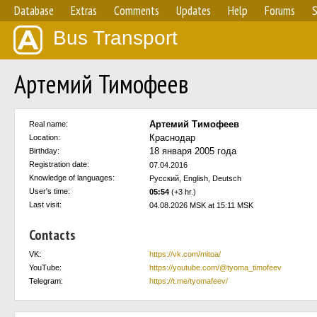
Database
Extras
Comments
Updates
Help
Forums
S
Bus Transport
Артемий Тимофеев
Артемий Тимофеев
Real name:
Краснодар
Location:
18 января 2005 года
Birthday:
Registration date:
07.04.2016
Knowledge of languages:
Русский, English, Deutsch
User's time:
05:54
(+3 hr.)
Last visit:
04.08.2026 MSK at 15:11 MSK
Contacts
VK:
https://vk.com/mitoa/
YouTube:
https://youtube.com/@tyoma_timofeev
Telegram:
https://t.me/tyomafeev/