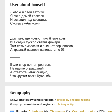
User about himself
Люблю я свой автобус
Я взял домой клаксон
И вставил над кроватью
Систему «Антисон»
———
Дом там, где ночью тихо блеют козы
И в садик тускло светят фонари.
Там есть амброзия и пыль от зерновозов,
А красный паспорт начинается с 03
———
Если спор почти проигран,
Не ищите оправданий,
А ответьте: «Как обидно,
Что кругом враги Кубани!»
Geography
Show:
photos by vehicle regions
/
photos by shooting regions
Group by:
countries and regions
/
photo quantity
Russia
:
Adygheya
(4)
,
Chuvashia
(1)
,
Krasnodar region
(120)
,
Len