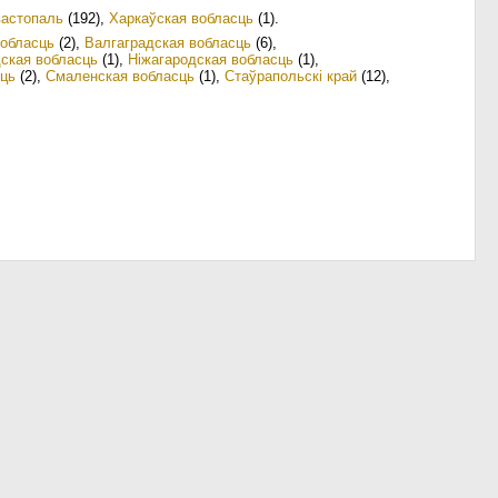
астопаль
(192)
,
Харкаўская вобласць
(1)
.
вобласць
(2)
,
Валгаградская вобласць
(6)
,
ская вобласць
(1)
,
Ніжагародская вобласць
(1)
,
сць
(2)
,
Смаленская вобласць
(1)
,
Стаўрапольскі край
(12)
,