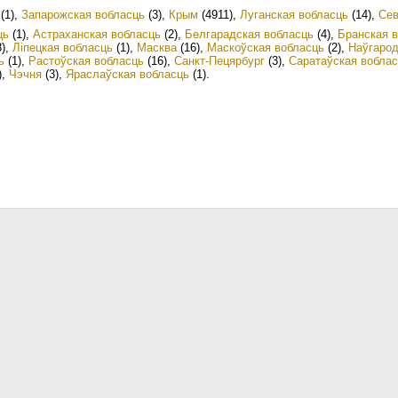
(1)
,
Запарожская вобласць
(3)
,
Крым
(4911)
,
Луганская вобласць
(14)
,
Сев
ць
(1)
,
Астраханская вобласць
(2)
,
Белгарадская вобласць
(4)
,
Бранская 
)
,
Ліпецкая вобласць
(1)
,
Масква
(16)
,
Маскоўская вобласць
(2)
,
Наўгарод
ь
(1)
,
Растоўская вобласць
(16)
,
Санкт-Пецярбург
(3)
,
Саратаўская вобла
)
,
Чэчня
(3)
,
Яраслаўская вобласць
(1)
.