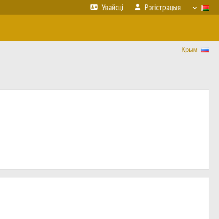
Увайсці
Рэгістрацыя
Крым