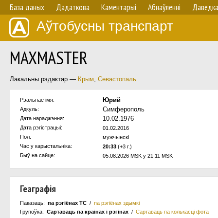
База даных
Дадаткова
Каментарыі
Абнаўленнi
Даведк
Аўтобусны транспарт
MAXMASTER
Лакальны рэдактар —
Крым
,
Севастопаль
Юрий
Рэальнае імя:
Симферополь
Адкуль:
10.02.1976
Дата нараджэння:
Дата рэгістрацыі:
01.02.2016
Пол:
мужчынскi
Час у карыстальнiка:
20:33
(+3 г.)
Быў на сайце:
05.08.2026 MSK у 21:11 MSK
Геаграфія
Паказаць:
па рэгіёнах ТС
/
па рэгіёнах здымкі
Групоўка:
Сартаваць па краiнах i рэгінах
/
Сартаваць па колькасцi фота