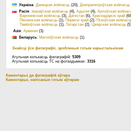
Украіна
:
Данецкая вобласць
(20)
,
Днепрапятроўская вобласць
Расія
:
Іванаўская вобласць
(4)
,
Адыгея
(4)
,
Арлоўская воблас
Варонежская вобласць
(3)
,
Дагестан
(6)
,
Краснадарскі край
(68
Пензенская вобласць
(1)
,
Пермскі край
(2)
,
Пскоўская вобласц
Тамбоўская вобласць
(1)
,
Татарстан
(2)
,
Цвярская вобласць
(5
Азія
:
Арменія
(3)
.
Беларусь
:
Магілёўская вобласць
(1)
.
Знайсці ўсе фатаграфіі, зробленыя гэтым карыстальнікам
Агульная колькасць фатаграфій:
5309
Агульная колькасць ТС на фотаздымках:
3316
Каментарыі да фатаграфій аўтара
Каментарыі, напісаныя гэтым аўтарам