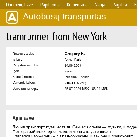
Duomenų bazė
Papildoma
Komentarai
Nauja
Pagalba
F
Autobusų transportas
tramrunner from New York
Gregory K.
Realus vardas:
New York
Iš kur:
Registracijos data:
14.08.2009
Lytis:
vyras
Kalbų žinojimas:
Russian, English
Vartotojo laikas:
01:54
(–5 val.)
Buvo prisijungęs:
25.07.2026 MSK - 03:04 MSK
Apie save
Любил транспорт путешествия. Сейчас больше — музыку, и моде
Фотографий моих здесь мало и меня это устраивает.
Старался чтобы они были разнообразны, и так оно и происходит.