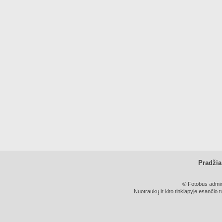
Pradžia
© Fotobus admini
Nuotraukų ir kito tinklapyje esančio t