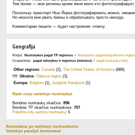
Тем более — мои регионы кроме меня мало кто фототографирует.
Поскольку транспорт Нью Йорка фотографировать можно, никаких
Но неохота мне рвать баяны и обрабатывать просто некогда.
Комментарии пишите — будет настроение- отвечу.
Geografija
Rodyti:
Nuotraukos pagal TP regionus
/
Nuotraukos pagal fotografavimo region
Grupavimas:
pagal valstybes ir regionus (miestus)
/
pagal nuotraukų kiekį
Other regions
:
Canada
(2)
,
The United States of America
(889)
.
Ukraine
:
Odessa region
(3)
.
Europa
:
Belgium
(1)
,
Jungtinė Karalystė
(1)
.
Rasti visas vartotojo nuotraukas
Bendras nuotraukų skaičius:
896
Bendras TP skaičius nuotraukose:
707
Pateikta kitų autorių nuotraukų
: 6
Komentarai po vartotojo nuotraukomis
Vartotojo parašyti komentarai