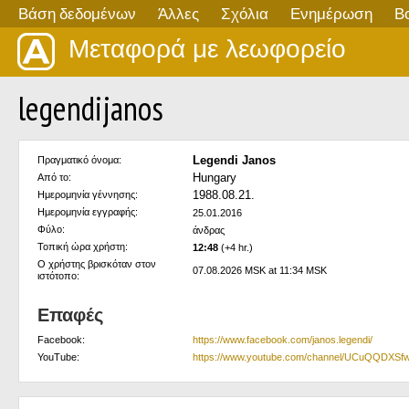
Βάση δεδομένων
Άλλες
Σχόλια
Ενημέρωση
Β
Μεταφορά με λεωφορείο
legendijanos
Legendi Janos
Πραγματικό όνομα:
Hungary
Από το:
1988.08.21.
Ημερομηνία γέννησης:
Ημερομηνία εγγραφής:
25.01.2016
Φύλο:
άνδρας
Τοπική ώρα χρήστη:
12:48
(+4 hr.)
Ο χρήστης βρισκόταν στον
07.08.2026 MSK at 11:34 MSK
ιστότοπο:
Επαφές
Facebook:
https://www.facebook.com/janos.legendi/
YouTube:
https://www.youtube.com/channel/UCuQQDXS