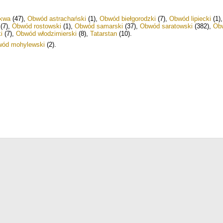
kwa
(47)
,
Obwód astrachański
(1)
,
Obwód biełgorodzki
(7)
,
Obwód lipiecki
(1)
(7)
,
Obwód rostowski
(1)
,
Obwód samarski
(37)
,
Obwód saratowski
(382)
,
Ob
i
(7)
,
Obwód włodzimierski
(8)
,
Tatarstan
(10)
.
ód mohylewski
(2)
.