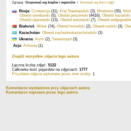
Zgrupuj:
Grupować wg krajów i regionów
/
Sortować wg ilości zdjęć
Rosja
:
Czuwaszja
(11)
,
Kraj Stawropolski
(3)
,
Mordowia
(35)
,
Mos
Obwód orenburski
(5)
,
Obwód penzeński
(4416)
,
Obwód riazański
Obwód uljanowski
(13)
,
Obwód woroneski
(7)
,
Obwód wołgogradzk
Białoruś
:
Mińsk
(74)
,
Obwód homelski
(2)
,
Obwód miński
(3)
,
Obw
Kazachstan
:
Obwód zachodniokazachstański
(3)
.
Ukraina
:
Krym
(2)
,
Sewastopol
(3)
.
Azja
:
Armenia
(1)
.
Znajdź wszystkie zdjęcia tego autora
Łączna liczba zdjęć:
5122
Całkowita ilość pojazdów na zdjęciach:
1777
Przysłane zdjęcia wykonane przez inne osoby
: 1
Komentarze wystawione przy zdjęciach autora
Komantarze napisane przez tego autora