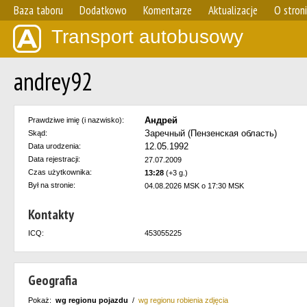
Baza taboru
Dodatkowo
Komentarze
Aktualizacje
O stron
Transport autobusowy
andrey92
Андрей
Prawdziwe imię (i nazwisko):
Заречный (Пензенская область)
Skąd:
12.05.1992
Data urodzenia:
Data rejestracji:
27.07.2009
Czas użytkownika:
13:28
(+3 g.)
Był na stronie:
04.08.2026 MSK o 17:30 MSK
Kontakty
ICQ:
453055225
Geografia
Pokaż:
wg regionu pojazdu
/
wg regionu robienia zdjęcia