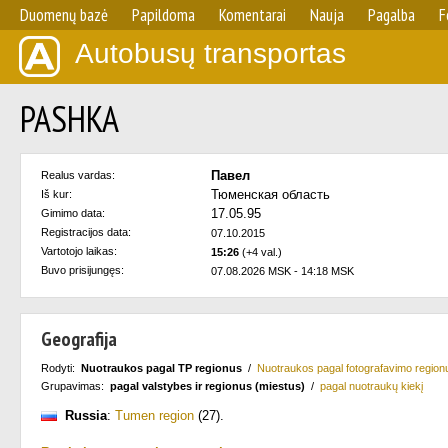
Duomenų bazė
Papildoma
Komentarai
Nauja
Pagalba
F
Autobusų transportas
PASHKA
Павел
Realus vardas:
Тюменская область
Iš kur:
17.05.95
Gimimo data:
Registracijos data:
07.10.2015
Vartotojo laikas:
15:26
(+4 val.)
Buvo prisijungęs:
07.08.2026 MSK - 14:18 MSK
Geografija
Rodyti:
Nuotraukos pagal TP regionus
/
Nuotraukos pagal fotografavimo region
Grupavimas:
pagal valstybes ir regionus (miestus)
/
pagal nuotraukų kiekį
Russia
:
Tumen region
(27)
.