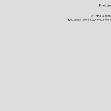
Pradžia
© Fotobus admini
Nuotraukų ir kito tinklapyje esančio t