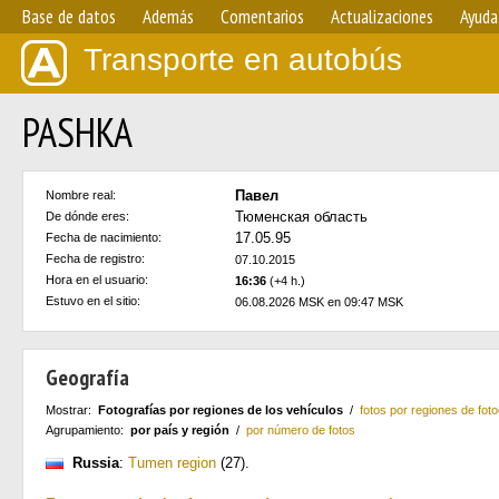
Base de datos
Además
Comentarios
Actualizaciones
Ayuda
Transporte en autobús
PASHKA
Павел
Nombre real:
Тюменская область
De dónde eres:
17.05.95
Fecha de nacimiento:
Fecha de registro:
07.10.2015
Hora en el usuario:
16:36
(+4 h.)
Estuvo en el sitio:
06.08.2026 MSK en 09:47 MSK
Geografía
Mostrar:
Fotografías por regiones de los vehículos
/
fotos por regiones de foto
Agrupamiento:
por país y región
/
por número de fotos
Russia
:
Tumen region
(27)
.