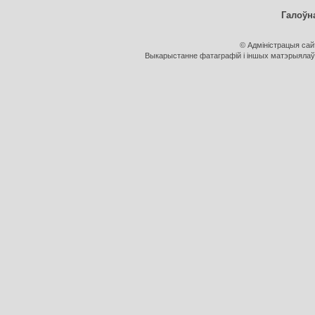
Галоўн
© Адміністрацыя са
Выкарыстанне фатаграфій і іншых матэрыялаў, 