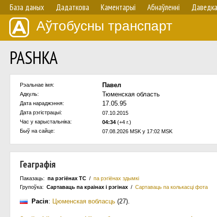
База даных
Дадаткова
Каментарыі
Абнаўленнi
Даведк
Аўтобусны транспарт
PASHKA
Павел
Рэальнае імя:
Тюменская область
Адкуль:
17.05.95
Дата нараджэння:
Дата рэгістрацыі:
07.10.2015
Час у карыстальнiка:
04:34
(+4 г.)
Быў на сайце:
07.08.2026 MSK у 17:02 MSK
Геаграфія
Паказаць:
па рэгіёнах ТС
/
па рэгіёнах здымкі
Групоўка:
Сартаваць па краiнах i рэгінах
/
Сартаваць па колькасцi фота
Расія
:
Цюменская вобласць
(27)
.