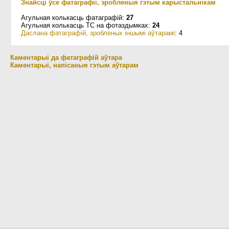
Знайсці ўсе фатаграфіі, зробленыя гэтым карыстальнікам
Агульная колькасць фатаграфій:
27
Агульная колькасць ТС на фотаздымках:
24
Даслана фатаграфій, зробленых іншымі аўтарамі
: 4
Каментарыі да фатаграфій аўтара
Каментарыі, напісаныя гэтым аўтарам