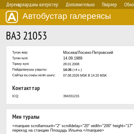
Дерекқорлардағы өзгерістер
Дополнительно
Пікірлер
Обно
Автобустар галереясы
ВАЗ 21053
Москва/Лосино-Петровский
Туған жер:
14.09.1989
Туған күні:
Тіркеу күні:
28.01.2008
Пайдаланушы уақыты:
14:35
(+4 с.)
Сайтқа ең соңғы келіп шығү:
07.08.2026 MSK В 14:20 MSK
Контакттар
ICQ:
394331215
Мен туралы
<marquee scrollamount="2" scrolldelay="20" width="200" height="17" 
переход на станцию Площадь Ильича.</marquee>