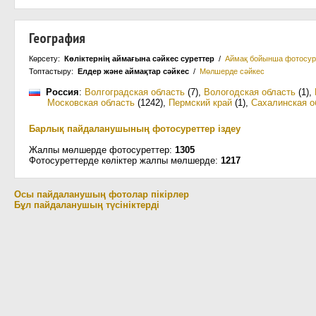
География
Көрсету:
Көліктернің аймағына сәйкес суреттер
/
Аймақ бойынша фотосур
Топтастыру:
Елдер және аймақтар сәйкес
/
Мөлшерде сәйкес
Россия
:
Волгоградская область
(7)
,
Вологодская область
(1)
,
Московская область
(1242)
,
Пермский край
(1)
,
Сахалинская о
Барлық пайдаланушының фотосуреттер іздеу
Жалпы мөлшерде фотосуреттер:
1305
Фотосуреттерде көліктер жалпы мөлшерде:
1217
Осы пайдаланушың фотолар пікірлер
Бұл пайдаланушың түсініктерді