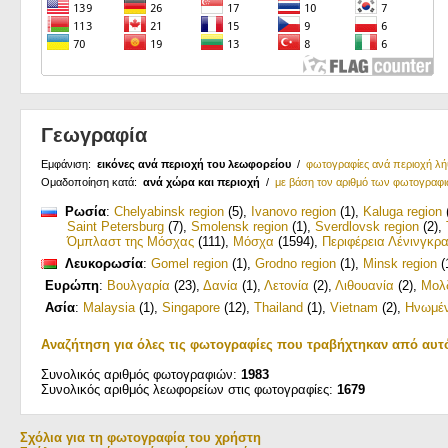
Γεωγραφία
Εμφάνιση:
εικόνες ανά περιοχή του λεωφορείου
/
φωτογραφίες ανά περιοχή λ
Ομαδοποίηση κατά:
ανά χώρα και περιοχή
/
με βάση τον αριθμό των φωτογραφ
Ρωσία
:
Chelyabinsk region
(5)
,
Ivanovo region
(1)
,
Kaluga region
Saint Petersburg
(7)
,
Smolensk region
(1)
,
Sverdlovsk region
(2)
,
Όμπλαστ της Μόσχας
(111)
,
Μόσχα
(1594)
,
Περιφέρεια Λένινγκρ
Λευκορωσία
:
Gomel region
(1)
,
Grodno region
(1)
,
Minsk region
(
Ευρώπη
:
Βουλγαρία
(23)
,
Δανία
(1)
,
Λετονία
(2)
,
Λιθουανία
(2)
,
Μολ
Ασία
:
Malaysia
(1)
,
Singapore
(12)
,
Thailand
(1)
,
Vietnam
(2)
,
Ηνωμέν
Αναζήτηση για όλες τις φωτογραφίες που τραβήχτηκαν από αυτ
Συνολικός αριθμός φωτογραφιών:
1983
Συνολικός αριθμός λεωφορείων στις φωτογραφίες:
1679
Σχόλια για τη φωτογραφία του χρήστη