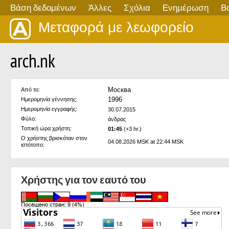
Βάση δεδομένων
Άλλες
Σχόλια
Ενημέρωση
Β
Μεταφορά με λεωφορείο
arch.nk
Москва
Από το:
1996
Ημερομηνία γέννησης:
Ημερομηνία εγγραφής:
30.07.2015
Φύλο:
άνδρας
Τοπική ώρα χρήστη:
01:45
(+3 hr.)
Ο χρήστης βρισκόταν στον
04.08.2026 MSK at 22:44 MSK
ιστότοπο:
Χρήστης για τον εαυτό του