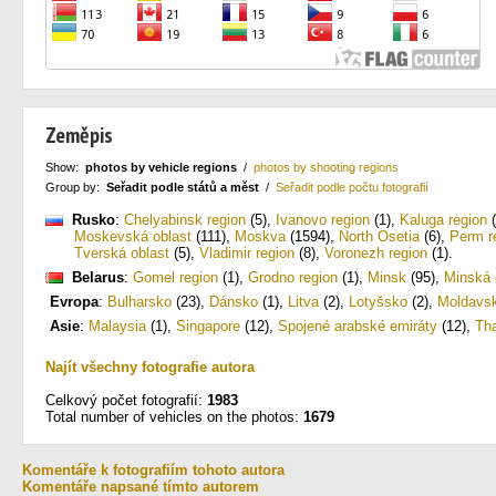
Zeměpis
Show:
photos by vehicle regions
/
photos by shooting regions
Group by:
Seřadit podle států a měst
/
Seřadit podle počtu fotografií
Rusko
:
Chelyabinsk region
(5)
,
Ivanovo region
(1)
,
Kaluga region
(
Moskevská oblast
(111)
,
Moskva
(1594)
,
North Osetia
(6)
,
Perm r
Tverská oblast
(5)
,
Vladimir region
(8)
,
Voronezh region
(1)
.
Belarus
:
Gomel region
(1)
,
Grodno region
(1)
,
Minsk
(95)
,
Minská 
Evropa
:
Bulharsko
(23)
,
Dánsko
(1)
,
Litva
(2)
,
Lotyšsko
(2)
,
Moldavs
Asie
:
Malaysia
(1)
,
Singapore
(12)
,
Spojené arabské emiráty
(12)
,
Tha
Najít všechny fotografie autora
Celkový počet fotografií:
1983
Total number of vehicles on the photos:
1679
Komentáře k fotografiím tohoto autora
Komentáře napsané tímto autorem