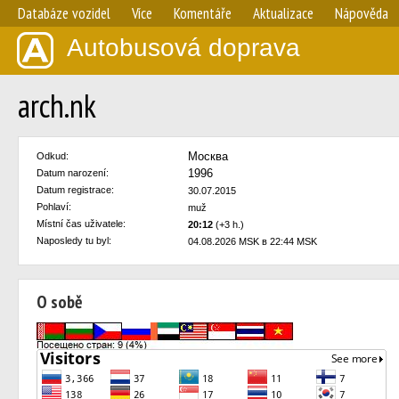
Databáze vozidel
Více
Komentáře
Aktualizace
Nápověda
Autobusová doprava
arch.nk
Москва
Odkud:
1996
Datum narození:
Datum registrace:
30.07.2015
Pohlaví:
muž
Místní čas uživatele:
20:12
(+3 h.)
Naposledy tu byl:
04.08.2026 MSK в 22:44 MSK
O sobě