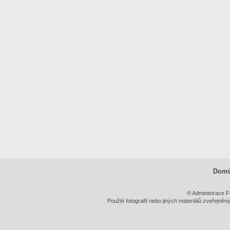
Dom
© Administrace F
Použití fotografií nebo jiných materiálů zveřejně